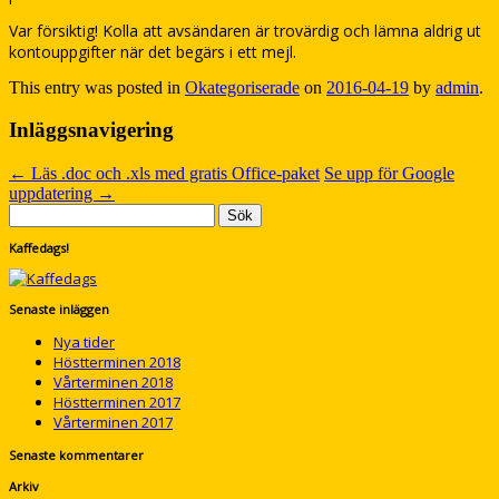
Var försiktig! Kolla att avsändaren är trovärdig och lämna aldrig ut
kontouppgifter när det begärs i ett mejl.
This entry was posted in
Okategoriserade
on
2016-04-19
by
admin
.
Inläggsnavigering
←
Läs .doc och .xls med gratis Office-paket
Se upp för Google
uppdatering
→
Sök
efter:
Kaffedags!
Senaste inläggen
Nya tider
Höstterminen 2018
Vårterminen 2018
Höstterminen 2017
Vårterminen 2017
Senaste kommentarer
Arkiv