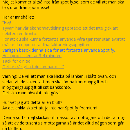
Mejlet kommer alltså inte från spotify.se, som de vill att man ska
tro, utan från spotme.se!
Här är innehållet:
”Hej!
Tyvärr har vår ekonomiavdelning upptäckt att det inte gick att
debitera ert konto.
För att du ska kunna fortsätta använda våra tjänster utan avbrott
måste du uppdatera dina faktureringsuppgifter.
Vänligen besök denna sida för att fortsätta använda Spotify.
Hela processen tar 3-4 minuter.
Tack för din tid.
Det är tråkigt att du lämnar oss.”
Varning: De vill att man ska klicka på länken, i blått ovan, och
sedan vill de säkert att man ska lämna kontouppgift och
inloggningsuppgift till sitt bankkonto.
Det ska man absolut inte göra!
Hur vet jag att detta är en bluff?
Av det enkla skälet att ja inte har Spotify Premium!
Denna sorts mejl skickas till massor av mottagare och det är nog
så att av de tusentals mottagarna så är det alltid någon som går
på bluffen.